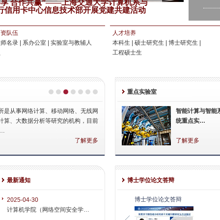
共享 合作共赢”——上海交通大学计算机系与
行信用卡中心信息技术部开展党建共建活动
祝贺
程博
师资队伍
人才培养
202
教师名录
|
系办公室
|
实验室与教辅人
本科生
|
硕士研究生
|
博士研究生
|
近日
员
工程硕士生
生专
计算
重点实验室
奖
202
所是从事网络计算、移动网络、无线网
智能计算与智能
近日
计算、大数据分析等研究的机构，目前
统重点实…
（H
…
算…
了解更多
了解更多
了解更多
计算
学材
202
最新通知
博士学位论文答辩
近期
体语
博士学位论文答辩
2025-04-30
计算机学院（网络空间安全学…