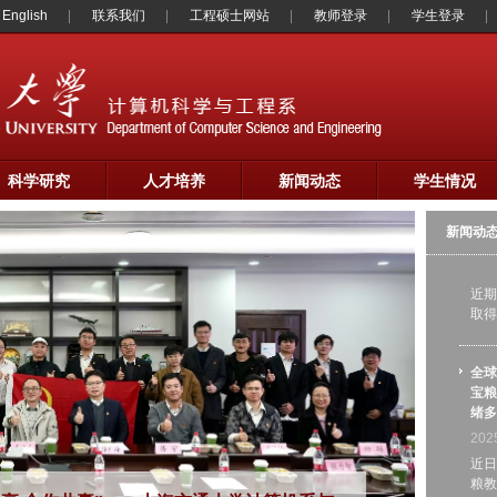
English
联系我们
工程硕士网站
教师登录
学生登录
沐光
显“
涂仕
202
20
届“
科学研究
人才培养
新闻动态
学生情况
郁昱
新闻动
际密
202
近期
取得
全球
宝粮
绪多
202
近日
粮教