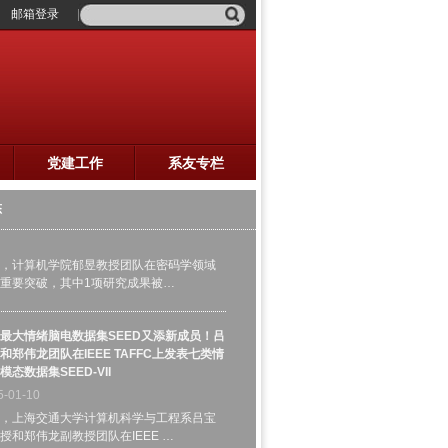
邮箱登录
，如愿——在党建与业务的深度融合中彰
七个有力”——上海交通大学计算机一支部
奎荣获校微党课大赛三等奖
5-03-21
25年3月12日至13日，上海交通大学第三
党课开讲啦”党支部书记微党课大…
党建工作
系友专栏
团队科研成果再创佳绩，三篇论文入选国
态
码学顶刊与顶会
5-02-27
，计算机学院郁昱教授团队在密码学领域
重要突破，其中1项研究成果被…
最大情绪脑电数据集SEED又添新成员！吕
和郑伟龙团队在IEEE TAFFC上发表七类情
模态数据集SEED-VII
5-01-10
，上海交通大学计算机科学与工程系吕宝
授和郑伟龙副教授团队在IEEE …