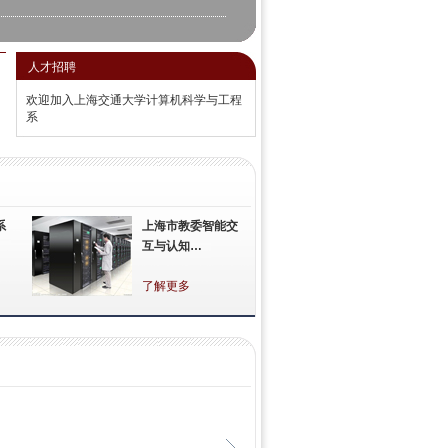
计算机系师生赴上海宝信开展党建共建活动
！计算机系6名博士生入选青年人才托举工
士生专项计划
人才招聘
5-01-09
，2024年中国科协青年人才托举工程博士
欢迎加入上海交通大学计算机科学与工程
项计划入选名单公布，上海交通…
系
机系孟岩老师获IEEE TCSC早期职业成就
5-01-07
系
上海市教委智能交
，在IEEE高性能计算与通信会议
互与认知…
PCC）颁奖典礼上，上海交通大学电院计
了解更多
机系跨媒体语言智能实验室发布跨模态化
料大模型ChemDFM-X
5-01-06
，上海交通大学计算机科学与工程系跨媒
言智能实验室与苏州实验室的联…