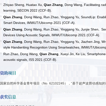
Zhiyao Sheng, Huatao Xu,
Qian Zhang
, Dong Wang, Facilitating ra
learning, SECON 2022 (CCF-B).
Qian Zhang
, Dong Wang, Run Zhao, Yinggang Yu, SoundLip: Enablin
Smart Devices, IMWUT/Ubicomp 2021 (CCF-A).
Qian Zhang
, Dong Wang, Run Zhao, Yinggang Yu, Junjie Shen, Se
Devices Using Acoustic Signals, IMWUT/Ubicomp 2021 (CCF-A).
Qian Zhang
, Dong Wang, Run Zhao, Yinggang Yu, Jiazhen Jing, Wri
style Handwriting Recognition Using Smartwatches, IMWUT/Ubicom
Run Zhao, Dong Wang,
Qian Zhang
, Xueyi Jin, Ke Liu, Smartphone
acoustic signals, ISS 2021 (CCF-B).
资助项目
国家自然科学基金青年项目（No. 62102245），“基于超声波唇动感知
获奖信息