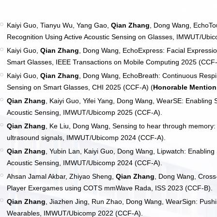
Kaiyi Guo, Tianyu Wu, Yang Gao,
Qian Zhang
, Dong Wang, EchoTo
Recognition Using Active Acoustic Sensing on Glasses, IMWUT/Ubi
Kaiyi Guo,
Qian Zhang
, Dong Wang, EchoExpress: Facial Expression
Smart Glasses, IEEE Transactions on Mobile Computing 2025 (CCF-
Kaiyi Guo,
Qian Zhang
, Dong Wang, EchoBreath: Continuous Respira
Sensing on Smart Glasses, CHI 2025 (CCF-A) (
Honorable Mention
Qian Zhang
, Kaiyi Guo, Yifei Yang, Dong Wang, WearSE: Enablin
Acoustic Sensing, IMWUT/Ubicomp 2025 (CCF-A).
Qian Zhang
,
Ke Liu, Dong Wang, Sensing to hear through memory:
ultrasound signals, IMWUT/Ubicomp 2024 (CCF-A).
Qian Zhang
, Yubin Lan, Kaiyi Guo, Dong Wang, Lipwatch: Enabling
Acoustic Sensing, IMWUT/Ubicomp 2024 (CCF-A).
Ahsan Jamal Akbar, Zhiyao Sheng,
Qian Zhang
, Dong Wang, Cross
Player Exergames using COTS mmWave Rada, ISS 2023 (CCF-B).
Qian Zhang
, Jiazhen Jing, Run Zhao, Dong Wang, WearSign: Pushin
Wearables, IMWUT/Ubicomp 2022 (CCF-A).