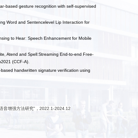
dar-based gesture recognition with self-supervised
g Word and Sentencelevel Lip Interaction for
nsing to Hear: Speech Enhancement for Mobile
te, Atend and Spell:Streaming End-to-end Free-
p2021 (CCF-A).
-based handwritten signature verification using
的语音增强方法研究”，
2022.1-2024.12