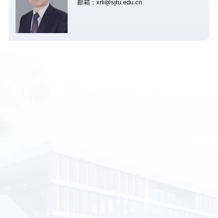
邮箱：xrli@sjtu.edu.cn