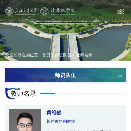
您当前所在的位置：
首页
>
师资队伍
>
教师名录
师资队伍
教师名录
黄维然
长聘教轨副教授