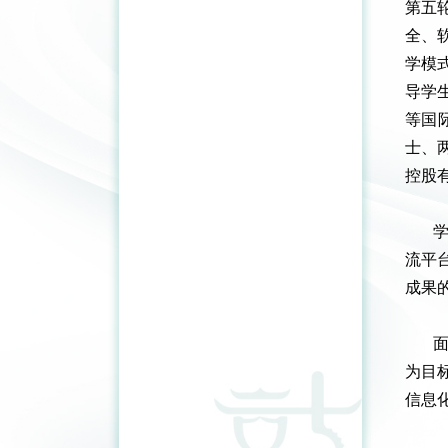
第五
全、
学模
导学
等国
士、
控股
流平
成果
为目
信息