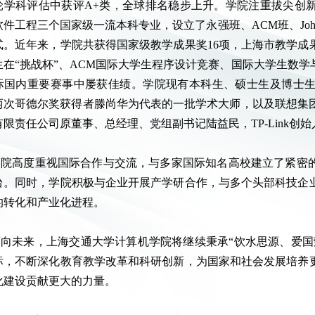
轮学科评估中获评A+类，全球排名稳步上升。学院注重拔尖创
软件工程三个国家级一流本科专业，设立了永强班、ACM班、Jo
式。近年来，学院共获得国家级教学成果奖16项，上海市教学成果
生在“挑战杯”、ACM国际大学生程序设计竞赛、国际大学生数
际国内重要赛事中屡获佳绩。学院现有本科生、硕士生及博士
两次哥德尔奖获得者滕尚华为代表的一批学术大师，以及联想集团
有限责任公司原董事、总经理、党组副书记陆益民，TP-Link创
学院高度重视国际合作与交流，与多家国际知名高校建立了紧密
台。同时，学院积极与企业开展产学研合作，与多个头部科技企
的转化和产业化进程。
面向未来，上海交通大学计算机学院将继续秉承“饮水思源、爱国
标，不断深化教育教学改革和科研创新，为国家和社会发展培养
化建设贡献更大的力量。