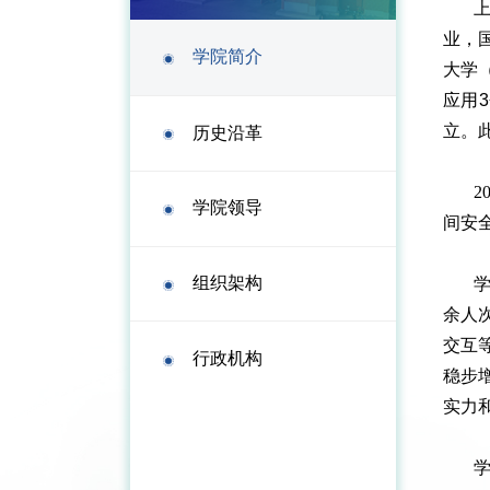
业，
学院简介
大学
应用
立。
历史沿革
2
学院领导
间安
组织架构
学
余人
交互
行政机构
稳步
实力