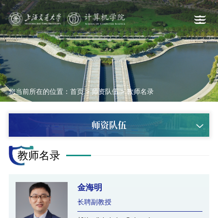
您当前所在的位置：
首页
>
师资队伍
>
教师名录
师资队伍
教师名录
金海明
长聘副教授