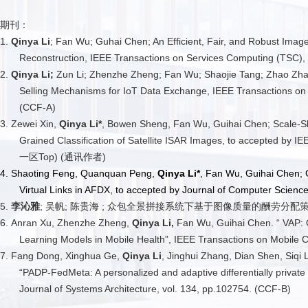
期刊：
1.
Qinya Li
; Fan Wu; Guhai Chen; An Efficient, Fair, and Robust Ima
Reconstruction, IEEE Transactions on Services Computing (TSC),
2.
Qinya Li;
Zun Li; Zhenzhe Zheng; Fan Wu; Shaojie Tang; Zhao Zhang
Selling Mechanisms for IoT Data Exchange, IEEE Transactions on
(CCF-A)
3. Zewei Xin,
Qinya Li*
, Bowen Sheng, Fan Wu, Guihai Chen; Scale-Shif
Grained Classification of Satellite ISAR Images, to accepted by 
一区Top) (通讯作者)
4. Shaoting Feng, Quanquan Peng,
Qinya Li*
, Fan Wu, Guih
ai Chen; 
Virtual Links in AFDX, to accepted by
Journal of Computer Scien
5.
李沁雅
; 吴帆; 陈贵海 ; 众包全景拼接系统下基于图像质量的酬劳分配策略, 计算机学
6. Anran Xu, Zhenzhe Zheng,
Qinya Li,
Fan Wu, Guihai Chen. “ VAP: O
Learning Models in Mobile Health”, IEEE Transactions on Mobile
7. Fang Dong, Xinghua Ge,
Qinya Li
, Jinghui Zhang, Dian Shen, Siqi 
“PADP-FedMeta: A personalized and adaptive differentially private
Journal of Systems Architecture, vol. 134, pp.102754. (CCF-B)