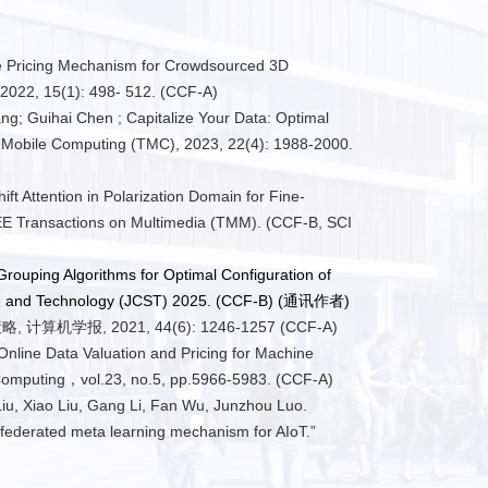
ge Pricing Mechanism for Crowdsourced 3D
 2022, 15(1): 498- 512. (CCF-A)
; Guihai Chen ; Capitalize Your Data: Optimal
 Mobile Computing (TMC), 2023, 22(4): 1988-2000.
t Attention in Polarization Domain for Fine-
IEEE Transactions on Multimedia (TMM). (CCF-B, SCI
Grouping Algorithms for Optimal Configuration of
ce and Technology (JCST) 2025. (CCF-B) (通讯作者
)
报, 2021, 44(6): 1246-1257 (CCF-A)
nline Data Valuation and Pricing for Machine
 Computing，vol.23, no.5, pp.5966-5983. (CCF-A)
Liu, Xiao Liu, Gang Li, Fan Wu, Junzhou Luo.
 federated meta learning mechanism for AIoT.”