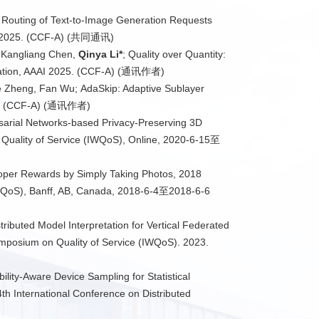
e Routing of Text-to-Image Generation Requests
CV 2025. (CCF-A) (共同通讯)
 Kangliang Chen,
Qinya Li*
; Quality over Quantity:
uration, AAAI 2025. (CCF-A) (通讯作者)
 Zheng, Fan Wu; AdaSkip: Adaptive Sublayer
025. (CCF-A) (通讯作者)
arial Networks-based Privacy-Preserving 3D
Quality of Service (IWQoS), Online, 2020-6-15至
oper Rewards by Simply Taking Photos, 2018
IWQoS), Banff, AB, Canada, 2018-6-4至2018-6-6
ributed Model Interpretation for Vertical Federated
ymposium on Quality of Service (IWQoS). 2023.
lity-Aware Device Sampling for Statistical
th International Conference on Distributed