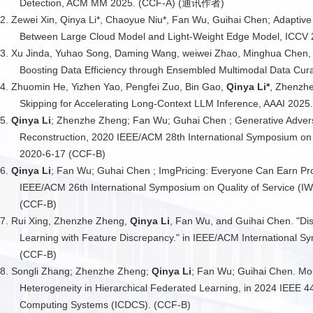
Detection, ACM MM 2025. (CCF-A) (通讯作者)
2. Zewei Xin, Qinya Li*, Chaoyue Niu*, Fan Wu, Guihai Chen; Adaptiv
Between Large Cloud Model and Light-Weight Edge Model, IC
3. Xu Jinda, Yuhao Song, Daming Wang, weiwei Zhao, Minghua Chen,
Boosting Data Efficiency through Ensembled Multimodal Data C
4. Zhuomin He, Yizhen Yao, Pengfei Zuo, Bin Gao,
Qinya Li*
, Zhenzhe
Skipping for Accelerating Long-Context LLM Inference, AAAI 2
5.
Qinya Li
; Zhenzhe Zheng; Fan Wu; Guhai Chen ; Generative Advers
Reconstruction, 2020 IEEE/ACM 28th International Symposium on 
2020-6-17 (CCF-B)
6.
Qinya Li
; Fan Wu; Guhai Chen ; ImgPricing: Everyone Can Earn Pr
IEEE/ACM 26th International Symposium on Quality of Service (
(CCF-B)
7. Rui Xing, Zhenzhe Zheng,
Qinya Li
, Fan Wu, and Guihai Chen. "Dist
Learning with Feature Discrepancy." in IEEE/ACM International S
(CCF-B)
8. Songli Zhang; Zhenzhe Zheng;
Qinya Li
; Fan Wu; Guihai Chen. Mobi
Heterogeneity in Hierarchical Federated Learning, in 2024 IEEE 44
Computing Systems (ICDCS). (CCF-B)