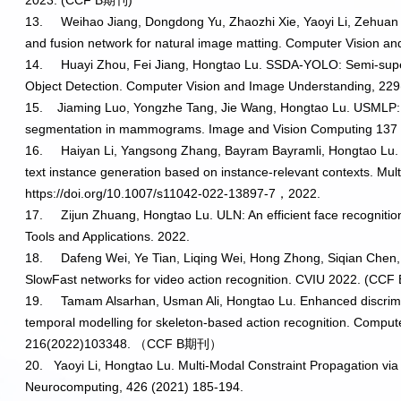
2023. (CCF B
期刊
)
13.
Weihao Jiang, Dongdong Yu, Zhaozhi Xie, Yaoyi Li, Zehuan
and fusion network for natural image matting. Computer Vision 
14.
Huayi Zhou, Fei Jiang, Hongtao Lu. SSDA-YOLO: Semi-sup
Object Detection. Computer Vision and Image Understanding, 22
15.
Jiaming Luo, Yongzhe Tang, Jie Wang, Hongtao Lu. USMLP
segmentation in mammograms. Image and Vision Computing 137 
16.
Haiyan Li, Yangsong Zhang, Bayram Bayramli, Hongtao Lu. A
text instance generation based on instance-relevant contexts. Mult
https://doi.org/10.1007/s11042-022-13897-7
，
2022.
17.
Zijun Zhuang, Hongtao Lu. ULN: An efficient face recogniti
Tools and Applications. 2022.
18.
Dafeng Wei, Ye Tian, Liqing Wei, Hong Zhong, Siqian Chen, S
SlowFast networks for video action recognition. CVIU 2022. (CCF 
19.
Tamam Alsarhan, Usman Ali, Hongtao Lu. Enhanced discrimin
temporal modelling for skeleton-based action recognition. Compu
216(2022)103348.
（
CCF B
期刊）
20.
Yaoyi Li, Hongtao Lu. Multi-Modal Constraint Propagation via
Neurocomputing, 426 (2021) 185-194.