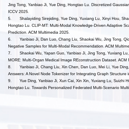
Jing Tong, Yanbiao Ji, Yue Ding, Hongtao Lu. Discretized Gaussia
ICCV 2025.
5.
Shalayiding Sirejiding, Yue Ding, Yuxiang Lu, Xinyi Hou, 
Hongtao Lu. CLIP-MT: Multi-Modal Knowledge-Driven Adaptive Scal
Prediction. ACM Multimedia 2025.
6.
Yanbiao Ji, Dan Luo, Chang Liu, Shaokai Wu, Jing Tong, Qi
Negative Samples for Multi-Modal Recommendation. ACM Multime
7.
Shaokai Wu, Yapan Guo, Yanbiao Ji, Jing Tong, Yuxiang Lu,
MORE: Multi-Organ Medical Image REconstruction Dataset. ACM 
8.
Yanbiao Ji, Chang Liu, Xin Chen, Dan Luo, Mei Li, Yue Din
Answers: A Novel Node Tokenizer for Integrating Graph Structure
9.
Yue Ding, Yanbiao Ji, Xun Cai, Xin Xin, Yuxiang Lu, Suizhi
Hongtao Lu. Towards Personalized Federated Multi-Scenario Mu