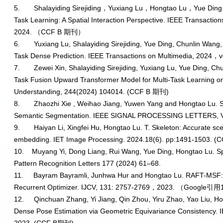
5.
Shalayiding Sirejiding
，
Yuxiang Lu
，
Hongtao Lu
，
Yue Ding
Task Learning: A Spatial Interaction Perspective.
IEEE Transaction
2024.
（
CCF B
期刊）
6.
Yuxiang Lu, Shalayiding Sirejiding, Yue Ding, Chunlin Wang
Task Dense Prediction. IEEE Transactions on Multimedia, 2024
，
v
7.
Zewei Xin, Shalayiding Sirejiding, Yuxiang Lu, Yue Ding, 
Task Fusion Upward Transformer Model for Multi-Task Learning o
Understanding, 244(2024) 104014. (CCF B
期刊
)
8.
Zhaozhi Xie , Weihao Jiang, Yuwen Yang and Hongtao Lu. 
Semantic Segmentation. IEEE SIGNAL PROCESSING LETTERS, VO
9.
Haiyan Li, Xingfei Hu, Hongtao Lu. T. Skeleton: Accurate sc
embedding. IET Image Processing. 2024.18(6). pp:1491-1503. (
10.
Muyang Yi, Dong Liang, Rui Wang, Yue Ding, Hongtao Lu. Sp
Pattern Recognition Letters 177 (2024) 61–68.
11.
Bayram Bayram
li, Junhwa Hur and Hongtao Lu. RAFT-MSF:
Recurrent Optimizer. IJCV, 131: 2757-2769
，
2023.
（
Google
引用
12.
Qinchuan Zhang, Yi Jiang, Qin Zhou, Yiru Zhao, Yao Liu, H
Dense Pose Estimation via Geometric Equivariance Consistency. I