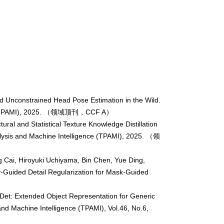
ed Unconstrained Head Pose Estimation in the Wild.
(TPAMI), 2025.
（领域顶刊，
CCF A
）
ral and Statistical Texture Knowledge Distillation
lysis and Machine Intelligence (TPAMI), 2025.
（领
g Cai, Hiroyuki Uchiyama, Bin Chen, Yue Ding,
y-Guided Detail Regularization for Mask-Guided
JDet: Extended Object Representation for Generic
and Machine Intelligence (TPAMI), Vol.46, No.6,