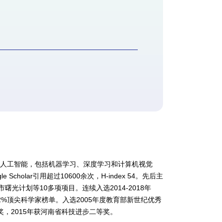
为人工智能，包括机器学习、深度学习和计算机视觉
le Scholar
引用超过
10600
余次，
H-index 54
。先后主
市曙光计划等
10
多项项目。连续入选
2014-2018
年
2%
顶尖科学家榜单。入选
2005
年度教育部新世纪优秀
奖，
2015
年获河南省科技进步二等奖。