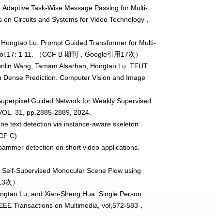
. Adaptive Task-Wise Message Passing for Multi-
s on Circuits and Systems for Video Technology
，
, Hongtao Lu. Prompt Guided Transformer for Multi-
ol.17: 1 11.
（
CCF B
期刊，
Google
引用
17
次）
Chunlin Wang, Tamam Alsarhan, Hongtao Lu. TFUT:
n Dense Prediction. Computer Vision and Image
Superpixel Guided Network for Weakly Supervised
L. 31, pp.2885-2889, 2024.
ene text detection via instance-aware skeleton
CCF C)
ammer detection on short video applications.
 Self-Supervised Monocular Scene Flow using
13
次）
ongtao Lu, and Xian-Sheng Hua. Single Person
EEE Transactions on Multimedia, vol,572-583
，