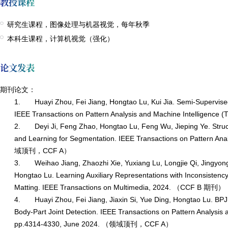
教授课程
研究生课程，图像处理与机器视觉，每年秋季
本科生课程，计算机视觉（强化）
论文发表
期刊论文：
1.
Huayi Zhou, Fei Jiang, Hongtao Lu, Kui Jia. Semi-Supervis
IEEE Transactions on Pattern Analysis and Machine Intelligence 
2.
Deyi Ji, Feng Zhao, Hongtao Lu, Feng Wu, Jieping Ye. Structu
and Learning for Segmentation. IEEE Transactions on Pattern Ana
域顶刊，
CCF A
）
3.
Weihao Jiang, Zhaozhi Xie, Yuxiang Lu, Longjie Qi, Jingyon
Hongtao Lu. Learning Auxiliary Representations with Inconsistenc
Matting. IEEE Transactions on Multimedia, 2024.
（
CCF B
期刊）
4.
Huayi Zhou, Fei Jiang, Jiaxin Si, Yue Ding, Hongtao Lu. BP
Body-Part Joint Detection. IEEE Transactions on Pattern Analysis 
pp.4314-4330, June 2024.
（领域顶刊，
CCF A
）