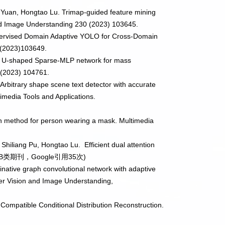
 Yuan, Hongtao Lu. Trimap-guided feature mining
and Image Understanding 230 (2023) 103645.
ervised Domain Adaptive YOLO for Cross-Domain
9(2023)103649.
: U-shaped Sparse-MLP network for mass
(2023) 104761.
rbitrary shape scene text detector with accurate
imedia Tools and Applications.
on method for person wearing a mask. Multimedia
hiliang Pu, Hongtao Lu. Efficient dual attention
B
类期刊，
Google
引用
35
次
)
ative graph convolutional network with adaptive
ter Vision and Image Understanding,
 Compatible Conditional Distribution Reconstruction.