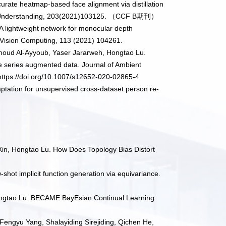
urate heatmap-based face alignment via distillation
 Understanding, 203(2021)103125.
（
CCF B
期刊）
 lightweight network for monocular depth
 Vision Computing, 113 (2021) 104261.
oud Al‑Ayyoub, Yaser Jararweh, Hongtao Lu.
e series augmented data. Journal of Ambient
ttps://doi.org/10.1007/s12652-020-02865-4
aptation for unsupervised cross-dataset person re-
Xin, Hongtao Lu. How Does Topology Bias Distort
hot implicit function generation via equivariance.
Hongtao Lu. BECAME:BayEsian Continual Learning
Fengyu Yang, Shalayiding Sirejiding, Qichen He,