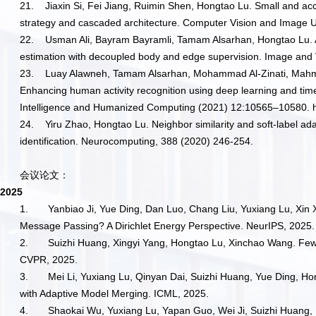
21.
Jiaxin Si, Fei Jiang, Ruimin Shen, Hongtao Lu. Small and acc
strategy and cascaded architecture. Computer Vision and Image
22.
Usman Ali, Bayram Bayramli, Tamam Alsarhan, Hongtao Lu. A
estimation with decoupled body and edge supervision. Image and
23.
Luay Alawneh, Tamam Alsarhan, Mohammad Al‑Zinati, Mahm
Enhancing human activity recognition using deep learning and tim
Intelligence and Humanized Computing (2021) 12:10565–10580. h
24.
Yiru Zhao, Hongtao Lu. Neighbor similarity and soft-label ad
identification. Neurocomputing, 388 (2020) 246-254.
会议论文：
2025
1.
Yanbiao Ji, Yue Ding, Dan Luo, Chang Liu, Yuxiang Lu, Xin 
Message Passing? A Dirichlet Energy Perspective. NeurIPS, 2025.
2.
Suizhi Huang, Xingyi Yang, Hongtao Lu, Xinchao Wang. Few-s
CVPR, 2025.
3.
Mei Li, Yuxiang Lu, Qinyan Dai, Suizhi Huang, Yue Ding, 
with Adaptive Model Merging. ICML, 2025.
4.
Shaokai Wu, Yuxiang Lu, Yapan Guo, Wei Ji, Suizhi Huang, 