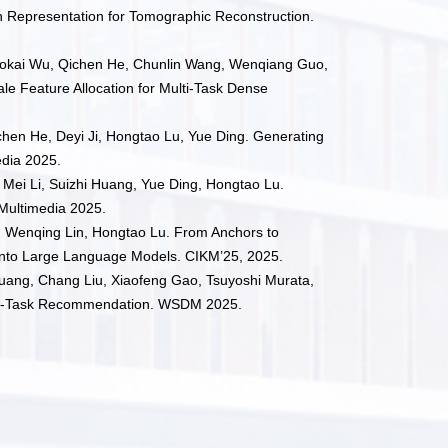
n Representation for Tomographic Reconstruction.
Shaokai Wu, Qichen He, Chunlin Wang, Wenqiang Guo,
e Feature Allocation for Multi-Task Dense
chen He, Deyi Ji, Hongtao Lu, Yue Ding. Generating
dia 2025.
 Mei Li, Suizhi Huang, Yue Ding, Hongtao Lu.
Multimedia 2025.
g, Wenqing Lin, Hongtao Lu. From Anchors to
 into Large Language Models. CIKM’25, 2025.
 Huang, Chang Liu, Xiaofeng Gao, Tsuyoshi Murata,
lti-Task Recommendation. WSDM 2025.