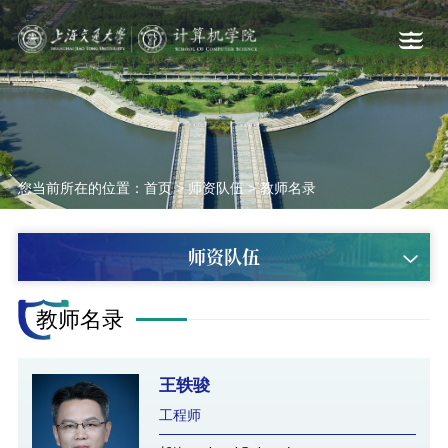
您当前所在的位置：
首页
>
师资队伍
>
教师名录
师资队伍
教师名录
王轶骏
工程师