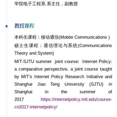
学院电子工程系
系主任
，
副教授
教授课程
本科生课程：移动通信
(Mobile Communications )
硕士生课程：通信理论与系统
(Communications
Theory and System)
MIT-SJTU summer joint course: Internet Policy:
a comparative perspective
, a joint course taught
by MIT
’
s Internet Policy Research Initiative and
Shanghai Jiao Tong University (SJTU) in
Shanghai in the summer of
2017
https://internetpolicy.mit.edu/course-
cn2017-internetpolicy/