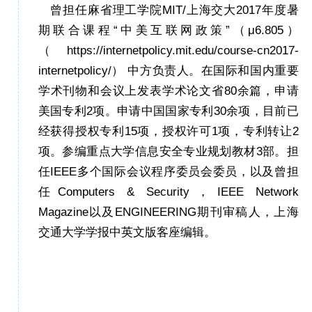
曾担任麻省理工学院
MIT/
上海交大
2017
年度暑
期联合课程
“中美互联网政策”（μ
6.805
）
（
https://internetpolicy.mit.edu/course-cn2017-
internetpolicy/
）
中方负责人。在国际和国内重要
学术刊物和会议上发表学术论文省8
0
余篇，申请
美国专利
2
项。申请中国国家专利
30
余项，目前已
经获得授权专利
15
项，授权许可
1
项，专利转让
2
项。参编重点大学信息安全专业规划教材
3
部。担
任
IEEE
多个国际会议程序委员会委员，以及曾担
任
Computers & Security
，
IEEE Network
Magazine
以及
ENGINEERING
期刊审稿人，上海
交通大学学报中英文版客座编辑。