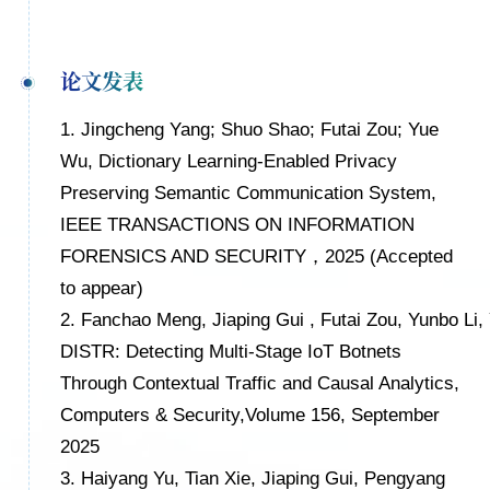
论文发表
1.
Jingcheng Yang
; Shuo Shao
; Futai Zou
; Yue
Wu
, Dictionary Learning-Enabled Privacy
Preserving Semantic Communication System,
IEEE TRANSACTIONS ON INFORMATION
FORENSICS AND SECURITY
，
2025 (Accepted
to appear)
2.
Fanchao Meng,
Jiaping Gui
,
Futai Zou
,
Yunbo Li
,
DISTR: Detecting Multi-Stage IoT Botnets
Through Contextual Traffic and Causal Analytics,
Computers & Security
,
Volume 156
, September
2025
3.
Haiyang Yu, Tian Xie, Jiaping Gui, Pengyang