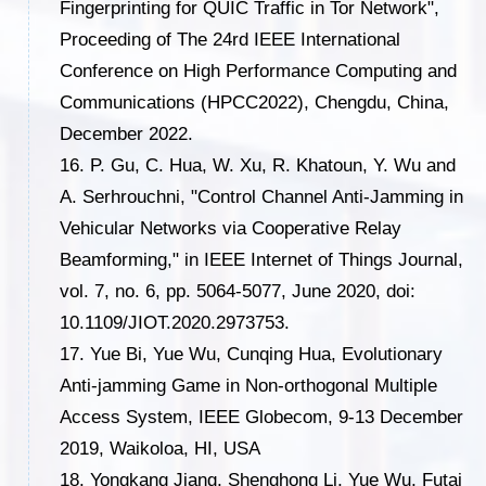
Fingerprinting for QUIC Traffic in Tor Network",
Proceeding of The 24rd IEEE International
Conference on High Performance Computing and
Communications (HPCC2022), Chengdu, China,
December 2022.
16.
P. Gu, C. Hua, W. Xu, R. Khatoun, Y. Wu and
A. Serhrouchni, "Control Channel Anti-Jamming in
Vehicular Networks via Cooperative Relay
Beamforming," in IEEE Internet of Things Journal,
vol. 7, no. 6, pp. 5064-5077, June 2020, doi:
10.1109/JIOT.2020.2973753.
17.
Yue Bi, Yue Wu, Cunqing Hua, Evolutionary
Anti-jamming Game in Non-orthogonal Multiple
Access System, IEEE Globecom, 9-13 December
2019, Waikoloa, HI, USA
18.
Yongkang Jiang, Shenghong Li, Yue Wu, Futai