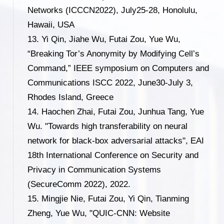
Networks (ICCCN2022), July25-28, Honolulu,
Hawaii, USA
13.
Yi Qin, Jiahe Wu, Futai Zou, Yue Wu,
“Breaking Tor’s Anonymity by Modifying Cell’s
Command,” IEEE symposium on Computers and
Communications ISCC 2022, June30-July 3,
Rhodes Island, Greece
14.
Haochen Zhai, Futai Zou, Junhua Tang, Yue
Wu. "Towards high transferability on neural
network for black-box adversarial attacks", EAI
18th International Conference on Security and
Privacy in Communication Systems
(SecureComm 2022), 2022.
15.
Mingjie Nie, Futai Zou, Yi Qin, Tianming
Zheng, Yue Wu, "QUIC-CNN: Website