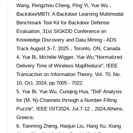
Wang, Pengzhou Cheng, Ping Yi, Yue Wu
，
BackdoorMBTI: A Backdoor Learning Multimodal
Benchmark Tool Kit for Backdoor Defense
Evaluation, 31st SIGKDD Conference on
Knowledge Discovery and Data Mining - ADS
Track August 3
–
7, 2025
，
Toronto, ON, Canada
4.
Yue Bi
,
Michèle Wigger
,
Yue Wu
,
“
Normalized
Delivery Time of Wireless MapReduce”
,
IEEE
Transaction on Information Theory
,
V
ol
. 70, N
o
.
10, O
ct.
2024
, pp.
7005 - 7022
5.
Y
ue
Bi, Y
ue
Wu, C
unqing
Hua, "DoF Analysis
for (M, N)-Channels through a Number-Filling
Puzzle", IEEE ISIT
2024
, Jul.
7-12
，
2024
,Athens,
Greece,
6.
Tianming Zheng, Haojun Liu, Hang Xu, Xiang