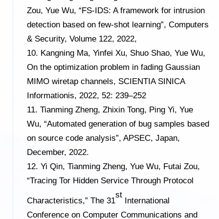
Zou, Yue Wu,
“
FS-IDS: A framework for intrusion
detection based on few-shot learning”, Computers
& Security, Volume 122, 2022,
10.
Kangning M
a,
Yinfei X
u,
Shuo S
hao,
Yue W
u,
On the optimization problem in fading Gaussian
MIMO wiretap channels
,
SCIENTIA SINICA
Informationis
,
2022, 52: 239–252
11.
Tianming Zheng, Zhixin Tong, Ping Yi, Yue
Wu, “Automated generation of bug samples based
on source code analysis”, APSEC, Japan,
December, 2022.
12.
Yi Qin, Tianming Zheng, Yue Wu, Futai Zou,
“Tracing Tor Hidden Service Through Protocol
st
Characteristics,” The 31
International
Conference on Computer Communications and