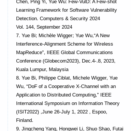
Chen, Ping Yi, Yue Wu: Few-VulD: A Few-shot
Learning Framework for Software Vulnerability
Detection. Computers & Security 2024
Vol
.
144
, September 2024
7.
Yue Bi
;
Michèle Wigger
;
Yue Wu
,
“
A New
Interference-Alignment Scheme for Wireless
MapReduce
”
,
I
IEEE Global Communications
Conference
(Globecom2023),
De
c.4-.8,
2023
,
Kuala Lumpur, Malaysia
8.
Yue Bi, Philippe Ciblat, Michele Wigger, Yue
Wu, “DoF of a Cooperative X-Channel with an
Application to Distributed Computing,” IEEE
International Symposium on Information Theory
(ISIT2022) ,June 26-July 1, 2022 , Espoo,
Finland.
9.
Jingcheng Yang, Hongwei Li, Shuo Shao, Futai