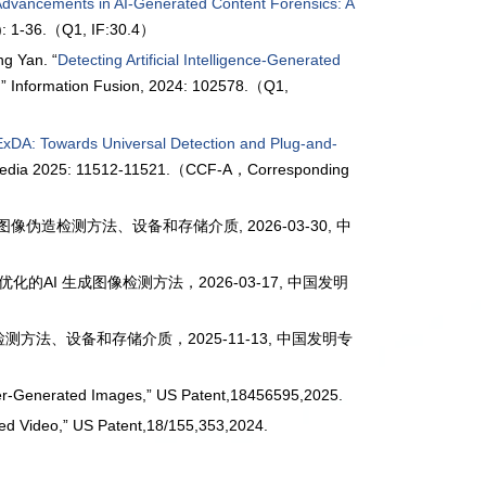
dvancements in AI-Generated Content Forensics: A
: 1-36.
（Q1, IF:30.4）
ng Yan. “
Detecting Artificial Intelligence-Generated
,” Information Fusion, 2024: 102578.（Q1,
xDA: Towards Universal Detection and Plug-and-
media 2025: 11512-11521.（CCF-A，Corresponding
像伪造检测方法、设备和存储介质, 2026-03-30, 中
AI 生成图像检测方法，2026-03-17, 中国发明
测方法、设备和存储介质，2025-11-13, 中国发明专
er-Generated Images,” US Patent,18456595,2025.
ed Video,” US Patent,18/155,353,2024.