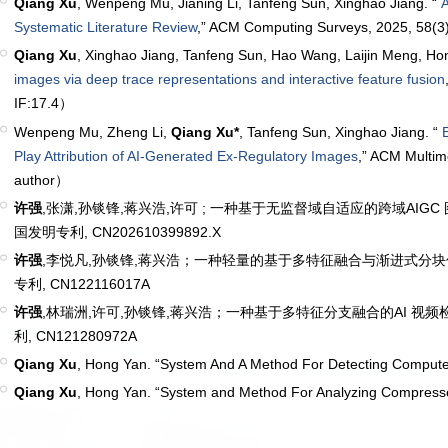
Qiang Xu
, Wenpeng Mu, Jianing Li, Tanfeng Sun, Xinghao Jiang. “
A
Systematic Literature Review
,” ACM Computing Surveys, 2025, 58(3)
Qiang Xu
, Xinghao Jiang, Tanfeng Sun, Hao Wang, Laijin Meng, Ho
images via deep trace representations and interactive feature fusion
IF:17.4）
Wenpeng Mu, Zheng Li,
Qiang Xu*
, Tanfeng Sun, Xinghao Jiang. “
E
Play Attribution of AI-Generated Ex-Regulatory Images
,” ACM Multi
author）
许强
,张潇,孙锬锋,蒋兴浩,许可 ; 一种基于无监督域自适应的跨域AIGC 图
国发明专利, CN202610399892.X
许强
,李悦凡,孙锬锋,蒋兴浩；一种轻量的基于多特征融合与渐进式分块优化的
专利, CN122116017A
许强
,林瑞洲,许可,孙锬锋,蒋兴浩；一种基于多特征分支融合的AI 视频检
利, CN121280972A
Qiang Xu
, Hong Yan. “System And A Method For Detecting Comput
Qiang Xu
, Hong Yan. “System and Method For Analyzing Compress