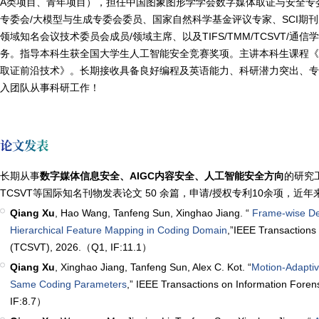
A类项目、青年项目），担任中国图象图形学学会数字媒体取证与安全专
专委会
/
大模型与生成专委会委员、
国家自然科学基金评议专家
、
SCI期刊
领域知名会议技术委员会成员/领域主席、以及TIFS/TMM/TCSVT/
务。指导本科生获全国大学生人工智能安全竞赛奖项。主讲本科生课程
取证前沿技术》。长期接收具备良好编程及英语能力、科研潜力突出、
入团队从事科研工作！
论文发表
长期从事
数字
媒体信息安全、AIGC内容安全、人工智能安全方向
的研究
TCSVT
等国际知名刊物发表论文
50
余篇，申请/授权专利10余项，近
Qiang Xu
, Hao Wang, Tanfeng Sun, Xinghao Jiang. “
Frame-wise Det
Hierarchical Feature Mapping in Coding Domain
,”IEEE Transactions
(TCSVT), 2026.（Q1, IF:11.1）
Qiang Xu
, Xinghao Jiang, Tanfeng Sun, Alex C. Kot. “
Motion-Adapti
Same Coding Parameters
,” IEEE Transactions on Information Fore
IF:8.7）