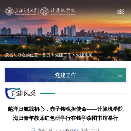
您当前所在的位置：
首页
>
党建工作
>
党建风采
党建工作
党建风采
越洋归航践初心，赤子铸魂担使命——计算机学院
海归青年教师红色研学行在钱学森图书馆举行
发布日期：2026-05-08
阅读：3921