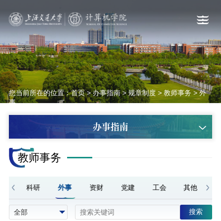
您当前所在的位置：
首页
>
办事指南
>
规章制度
>
教师事务
>
外
事
办事指南
教师事务
人事
科研
外事
资财
党建
工会
其他
搜索