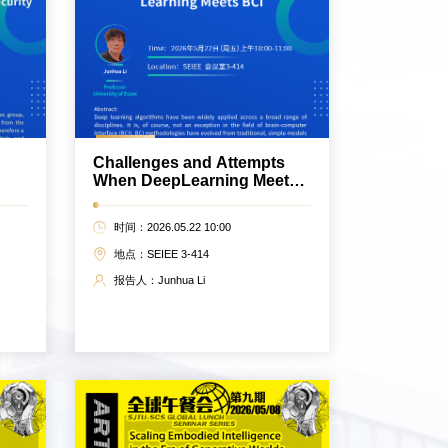
Challenges and Attempts
When DeepLearning Meets
nd
BCl
时间：2026.05.22 10:00
地点：SEIEE 3-414
报告人：Junhua Li