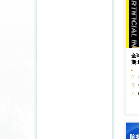
全
期:
LL