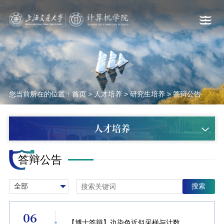
您当前所在的位置：
首页
>
人才培养
>
研究生培养
>
答辩公告
人才培养
答辩公告
搜索
06
【博士答辩】边染色近似采样与计数