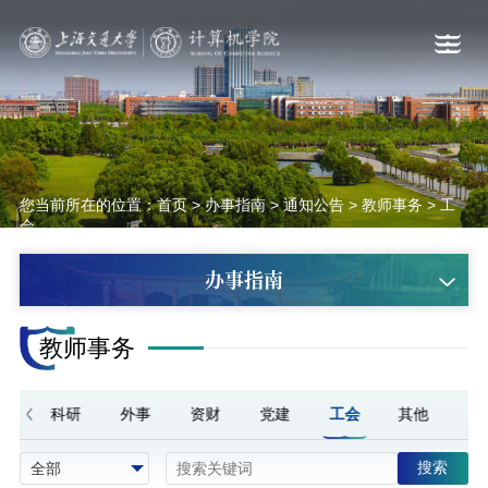
您当前所在的位置：
首页
>
办事指南
>
通知公告
>
教师事务
>
工
会
办事指南
教师事务
事
科研
外事
资财
党建
工会
其他
搜索