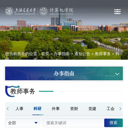
您当前所在的位置：
首页
>
办事指南
>
通知公告
>
教师事务
>
科
研
办事指南
教师事务
教学
人事
科研
外事
资财
党建
工会
搜索