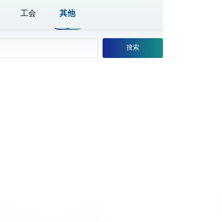
工会
其他
搜索