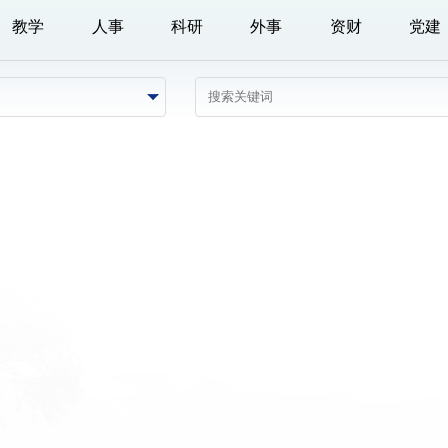
教学
人事
科研
外事
资财
党建