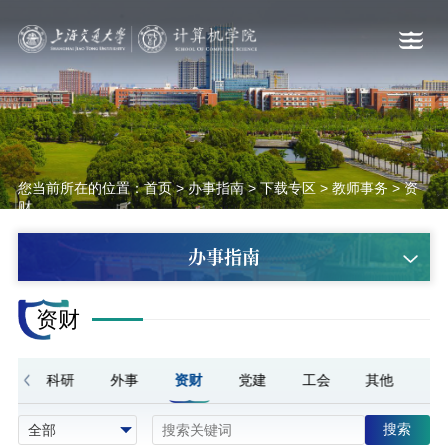
您当前所在的位置：
首页
>
办事指南
>
下载专区
>
教师事务
>
资
财
办事指南
资财
事
科研
外事
资财
党建
工会
其他
搜索