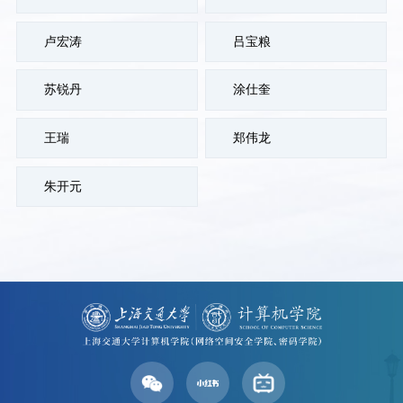
卢宏涛
吕宝粮
苏锐丹
涂仕奎
王瑞
郑伟龙
朱开元