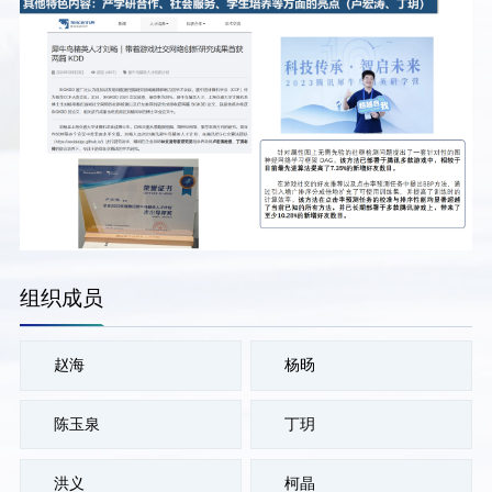
组织成员
赵海
杨旸
陈玉泉
丁玥
洪义
柯晶