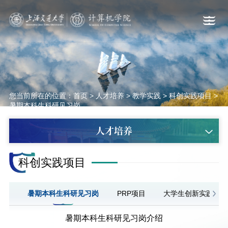
您当前所在的位置：
首页
>
人才培养
>
教学实践
>
科创实践项目
>
暑期本科生科研见习岗
人才培养
科创实践项目
暑期本科生科研见习岗
PRP项目
大学生创新实践计划
暑期本科生科研见习岗介绍