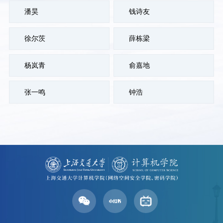
潘昊
钱诗友
徐尔茨
薛栋梁
杨岚青
俞嘉地
张一鸣
钟浩