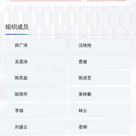
组织成员
薛广涛
沈艳艳
吴晨涛
曹健
陈奕超
陈游旻
陈雨亭
黄林鹏
李颉
林云
刘盛云
娄炯